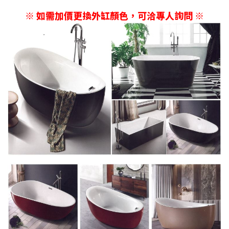
※ 如需加價更換外缸顏色，可洽專人詢問 ※