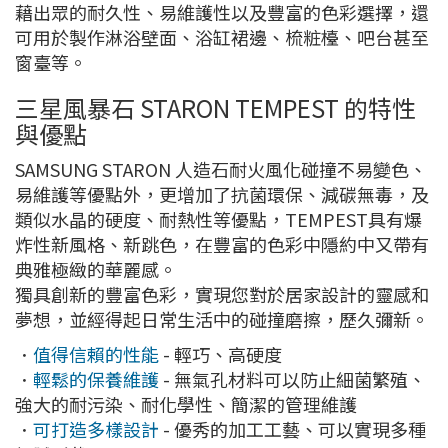
藉出眾的耐久性、易維護性以及豐富的色彩選擇，還
可用於製作淋浴壁面、浴缸裙邊、梳粧檯、吧台甚至
窗臺等。
三星風暴石 STARON TEMPEST 的特性
與優點
SAMSUNG STARON 人造石耐火風化碰撞不易變色、
易維護等優點外，更增加了抗菌環保、減碳無毒，及
類似水晶的硬度、耐熱性等優點，TEMPEST具有爆
炸性新風格、新跳色，在豐富的色彩中隱約中又帶有
典雅極緻的華麗感。
獨具創新的豐富色彩，實現您對於居家設計的靈感和
夢想，並經得起日常生活中的碰撞磨擦，歷久彌新。
．
值得信賴的性能
- 輕巧、高硬度
．
輕鬆的保養維護
- 無氣孔材料可以防止細菌繁殖、
強大的耐污染、耐化學性、簡潔的管理維護
．
可打造多樣設計
- 優秀的加工工藝、可以實現多種