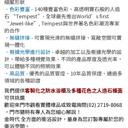
細膩形狀
．
色彩豐富
- 140種豐富色彩、高透明寶石般的人造
石 “Tempest”- 全球最先推出World’s first
“Jewel-like”, Tempest與世界著名色彩潮流專家
的合作
．
無縫拼接
- 可實現光滑的無縫拼接、寬敞空間可實
現一體化
．
根據光學進行設計
- 卓越的加工以及根據光學的設
計，帶給多種視覺效果、不同的產品厚度及透光率，
可以體驗不同的照明效果
．
高品質
- 優秀的品質管控、10年品質保證、通過多
領域的各種認證
我們提供
客製化之防水浴櫃
及
多種花色之人造石檯面
可供挑選
歡迎來門市觀看實體樣品或致電詢問(02) 2719-8068
，門市隨時有專人為您細心解說！
金時代 全方面的衛浴設計，量身為您訂製專屬於您的
衛浴空間。