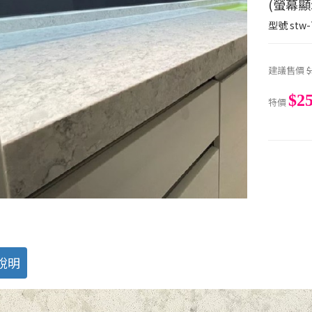
(螢幕
型號
stw-
建議售價
$
$2
特價
說明