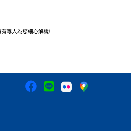
隨時有專人為您細心解說!
。