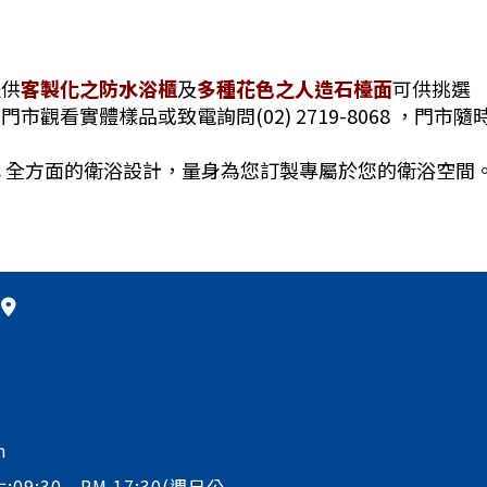
提供
客製化之防水浴櫃
及
多種花色之人造石檯面
可供挑選
門市觀看實體樣品或致電詢問(02) 2719-8068 ，門市
 全方面的衛浴設計，量身為您訂製專屬於您的衛浴空間
m
:09:30 - PM 17:30(週日公