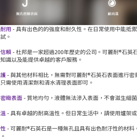
久耐用
- 具有出色的的強度和耐久性。在日常使用中能抵
測試。
得信賴
- 杜邦是一家超過200年歷史的公司。可麗耐®石
的知識以及能提供卓越的客戶服務。
維護
- 與其他材料相比，無需對可麗耐®石英石表面進行
，只需使用清潔劑和清水清理表面即可。
孔密緻表面
- 質地均勻，液體無法滲入表面，不會滋生細
高溫
- 具有卓越的耐高溫性。但日常生活中，請使用爐架
汙性
- 可麗耐®石英石是一種無孔且具有出色耐汙性的材
菌。