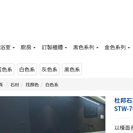
浴室
廚房
訂製櫃體
黑色系列
金色系列
藍色系
白色系
灰色系
黑色系
頁
石材
找顏色
白色系
杜邦石
STW-
以檯面