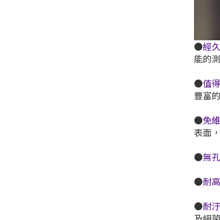
●
經
能的
●
值
豐富
●
免
表面
●
無
●
耐
●
耐
及細