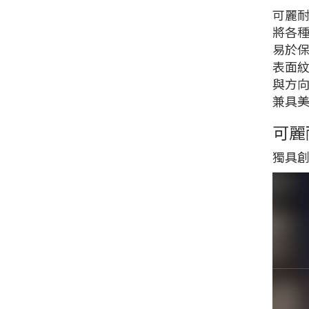
可麗耐
將各
易於
表面
與方
兼具
可麗
獨具