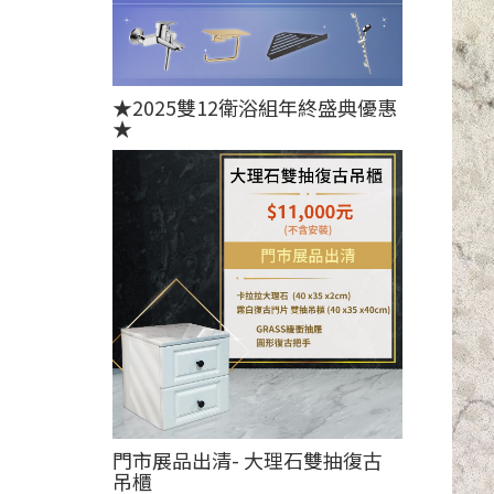
★2025雙12衛浴組年終盛典優惠
★
門市展品出清- 大理石雙抽復古
吊櫃