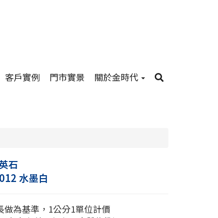
客戶實例
門市實景
關於金時代
英石
7012 水墨白
長做為基準，1公分1單位計價