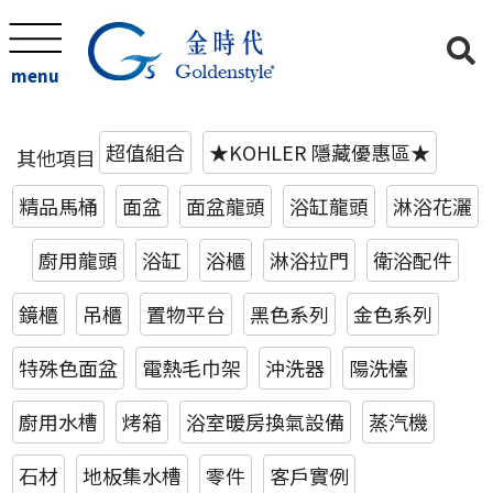
menu
超值組合
★KOHLER 隱藏優惠區★
其他項目
精品馬桶
面盆
面盆龍頭
浴缸龍頭
淋浴花灑
廚用龍頭
浴缸
浴櫃
淋浴拉門
衛浴配件
鏡櫃
吊櫃
置物平台
黑色系列
金色系列
特殊色面盆
電熱毛巾架
沖洗器
陽洗檯
廚用水槽
烤箱
浴室暖房換氣設備
蒸汽機
石材
地板集水槽
零件
客戶實例