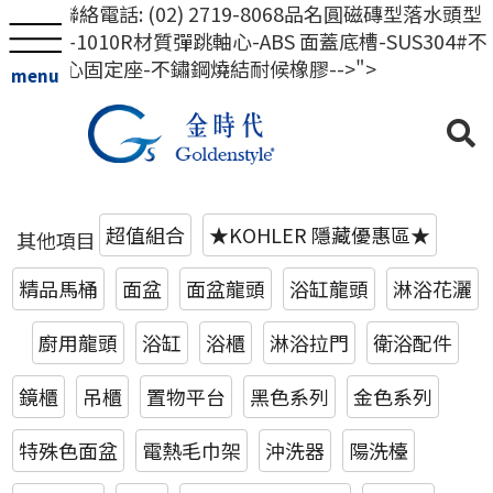
金時代聯絡電話: (02) 2719-8068品名圓磁磚型落水頭型
號RKSA-1010R材質彈跳軸心-ABS 面蓋底槽-SUS304#不
鏽鋼 軸心固定座-不鏽鋼燒結耐候橡膠-->">
menu
超值組合
★KOHLER 隱藏優惠區★
其他項目
精品馬桶
面盆
面盆龍頭
浴缸龍頭
淋浴花灑
廚用龍頭
浴缸
浴櫃
淋浴拉門
衛浴配件
鏡櫃
吊櫃
置物平台
黑色系列
金色系列
特殊色面盆
電熱毛巾架
沖洗器
陽洗檯