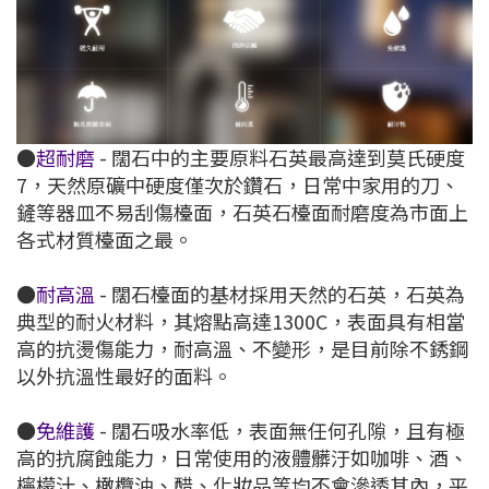
●
超耐磨
- 闊石中的主要原料石英最高達到莫氏硬度
7，天然原礦中硬度僅次於鑽石，日常中家用的刀、
鏟等器皿不易刮傷檯面，石英石檯面耐磨度為市面上
各式材質檯面之最。
●
耐高溫
- 闊石檯面的基材採用天然的石英，石英為
典型的耐火材料，其熔點高達1300C，表面具有相當
高的抗燙傷能力，耐高溫、不變形，是目前除不銹鋼
以外抗溫性最好的面料。
●
免維護
- 闊石吸水率低，表面無任何孔隙，且有極
高的抗腐蝕能力，日常使用的液體髒汙如咖啡、酒、
檸檬汁、橄欖油、醋、化妝品等均不會滲透其內，平