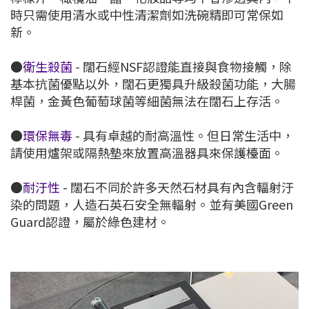
時只需使用清水或中性清潔劑如洗碗精即可常保如
新。
●
衛生殺菌
- 闊石經NSF認證能直接與食物接觸，除
基本抗菌優點以外，闊石更獨具升級殺菌功能，大腸
桿菌，金黃色葡萄球菌等細菌無法在闊石上存活。
●
環保無毒
- 具有卓越的耐高溫性。但日常生活中，
請使用爐架或隔熱墊來放置高溫器具來保護檯面。
●
耐汙性
- 闊石不同於許多天然石材具有內含輻射汙
染的問題，人造石英石安全無輻射。並有美國Green
Guard認證，屬於綠色建材。