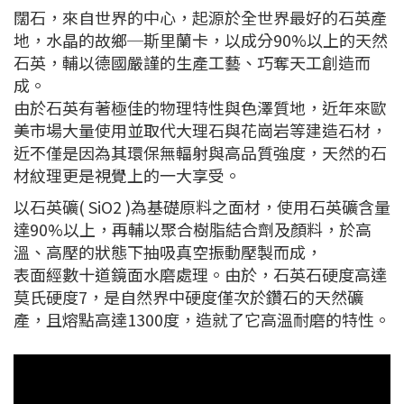
闊石，來自世界的中心，起源於全世界最好的石英產
地，水晶的故鄉─斯里蘭卡，以成分90%以上的天然
石英，輔以德國嚴謹的生產工藝、巧奪天工創造而
成。
由於石英有著極佳的物理特性與色澤質地，近年來歐
美市場大量使用並取代大理石與花崗岩等建造石材，
近不僅是因為其環保無輻射與高品質強度，天然的石
材紋理更是視覺上的一大享受。
以石英礦( SiO2 )為基礎原料之面材，使用石英礦含量
達90%以上，再輔以聚合樹脂結合劑及顏料，於高
溫、高壓的狀態下抽吸真空振動壓製而成，
表面經數十道鏡面水磨處理。由於，石英石硬度高達
莫氏硬度7，是自然界中硬度僅次於鑽石的天然礦
產，且熔點高達1300度，造就了它高溫耐磨的特性。