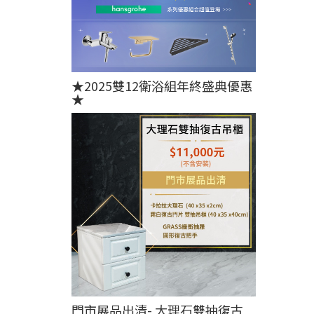
★2025雙12衛浴組年終盛典優惠
★
門市展品出清- 大理石雙抽復古