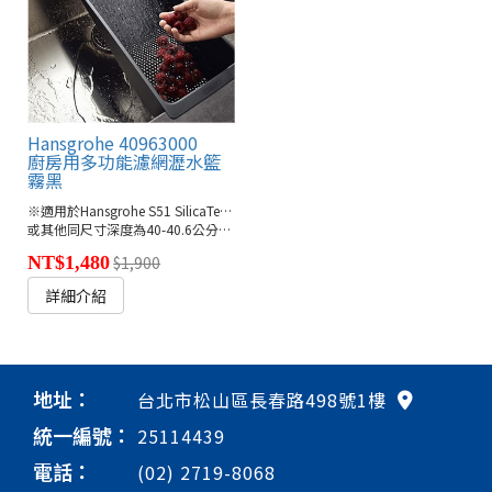
Hansgrohe 40963000
廚房用多功能濾網瀝水籃
霧黑
※適用於Hansgrohe S51 SilicaTec、S71水槽
或其他同尺寸深度為40-40.6公分的廚房水槽
NT$1,480
$1,900
詳細介紹
地址：
台北市松山區長春路498號1樓
統一編號：
25114439
電話：
(02) 2719-8068