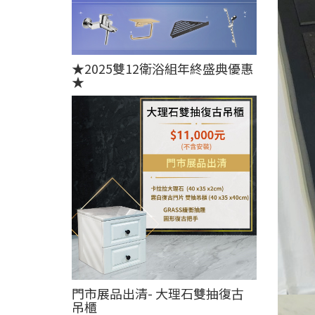
★2025雙12衛浴組年終盛典優惠
★
門市展品出清- 大理石雙抽復古
吊櫃