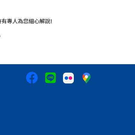
隨時有專人為您細心解說!
。