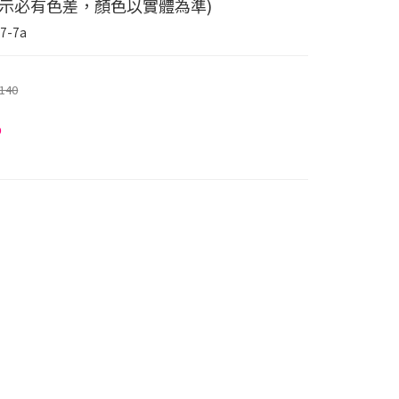
顯示必有色差，顏色以實體為準)
7-7a
140
5