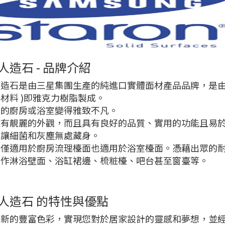
人造石 - 品牌介紹
造石是由三星集團生產的純進口實體面材產品品牌，是由1
材料 )即雅克力樹脂製成。
您的廚房或浴室變得雅致不凡。
擁有靚麗的外觀，而且具有良好的品質、實用的功能且易
，讓細菌和灰塵無處藏身。
不僅適用於廚房流理檯面也適用於浴室檯面。憑藉出眾的
製作淋浴壁面、浴缸裙邊、梳粧檯、吧台甚至窗臺等。
人造石 的特性與優點
創新的豐富色彩，實現您對於居家設計的靈感和夢想，並