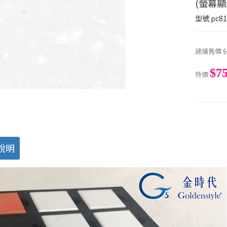
(螢幕
型號
pc81
建議售價
$
$7
特價
說明