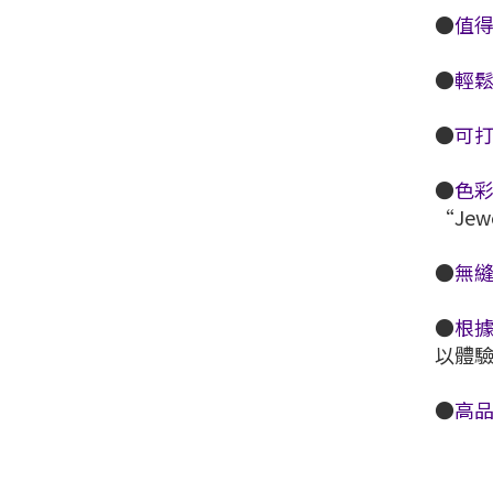
●
值
●
輕
●
可
●
色
“Jew
●
無
●
根
以體
●
高