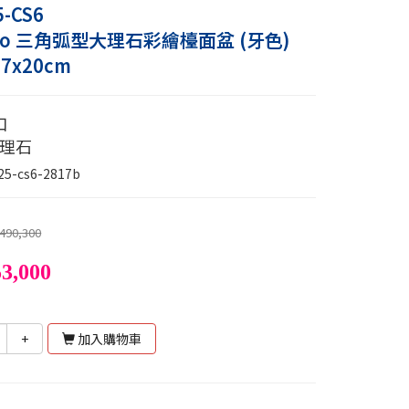
5-CS6
sho 三角弧型大理石彩繪檯面盆 (牙色)
.7x20cm
口
大理石
25-cs6-2817b
490,300
3,000
+
加入購物車