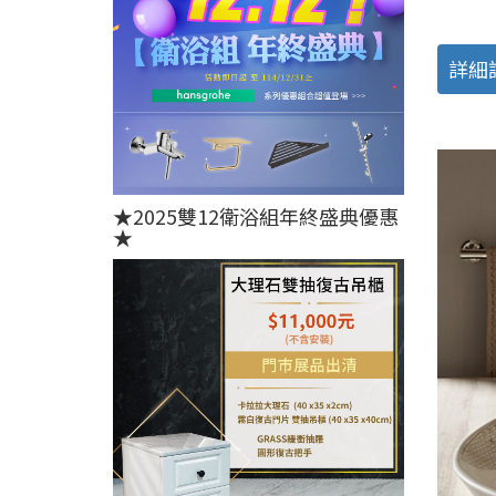
詳細
★2025雙12衛浴組年終盛典優惠
★