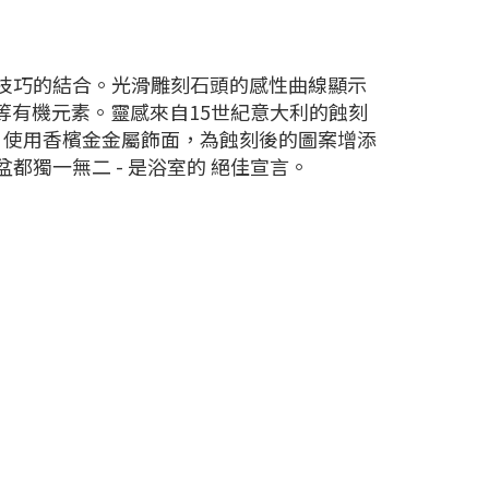
術技巧的結合。光滑雕刻石頭的感性曲線顯示
子等有機元素。靈感來自15世紀意大利的蝕刻
。使用香檳金金屬飾面，為蝕刻後的圖案增添
都獨一無二 - 是浴室的 絕佳宣言。