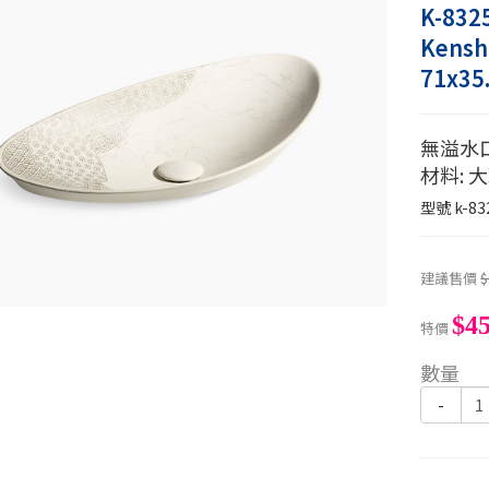
K-832
Ken
71x35
無溢水
材料: 
型號
k-83
建議售價
$
$45
特價
數量
-