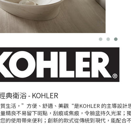
典衛浴 - KOHLER
質生活，”方便、舒適、美觀“是KOHLER 的主導設計思
質量精良不易留下斑點，刮痕或焦痕，令臉盆持久光潔；
給您的使用帶來便利；創新的款式從傳統到現代，能配合