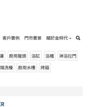
客戶實例
門市實景
關於金時代
灑
廚用龍頭
浴缸
浴櫃
淋浴拉門
陽洗檯
廚用水槽
烤箱
ER