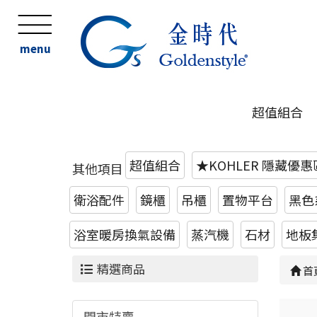
menu
超值組合
超值組合
★KOHLER 隱藏優
其他項目
衛浴配件
鏡櫃
吊櫃
置物平台
黑色
浴室暖房換氣設備
蒸汽機
石材
地板
精選商品
首
門市特賣