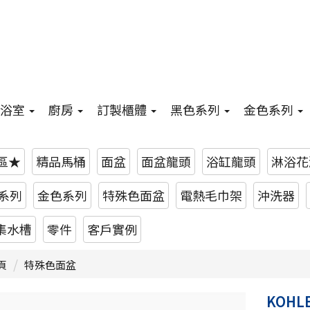
浴室
廚房
訂製櫃體
黑色系列
金色系列
惠區★
精品馬桶
面盆
面盆龍頭
浴缸龍頭
淋浴花
系列
金色系列
特殊色面盆
電熱毛巾架
沖洗器
集水槽
零件
客戶實例
頁
特殊色面盆
KOHL