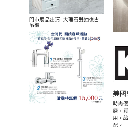
門市展品出清- 大理石雙抽復古
吊櫃
美國經
時尚優
層，
用，
配。