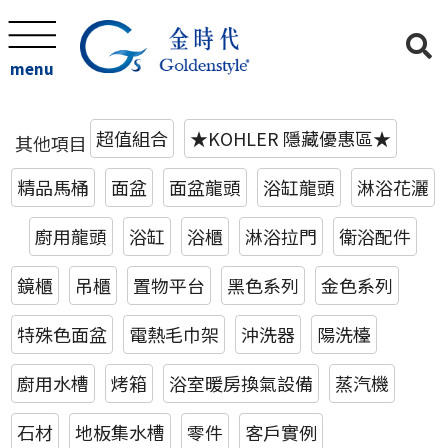
menu
超值組合
★KOHLER 隱藏優惠區★
其他項目
精品馬桶
面盆
面盆龍頭
浴缸龍頭
淋浴花灑
廚用龍頭
浴缸
浴櫃
淋浴拉門
衛浴配件
鏡櫃
吊櫃
置物平台
黑色系列
金色系列
特殊色面盆
電熱毛巾架
沖洗器
陽洗檯
廚用水槽
烤箱
浴室暖房換氣設備
蒸汽機
石材
地板集水槽
零件
客戶實例