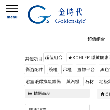
menu
超值組合
超值組合
★KOHLER 隱藏優
其他項目
衛浴配件
鏡櫃
吊櫃
置物平台
黑色
浴室暖房換氣設備
蒸汽機
石材
地板
精選商品
首
門市特賣