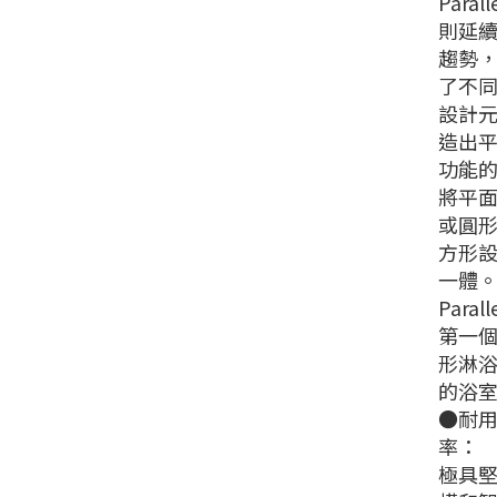
Paral
則延
趨勢
了不
設計
造出
功能
將平
或圓
方形
一體
Paral
第一
形淋
的浴
●耐
率：
極具