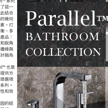
lel™ 系列
續了這一
，此結合
同的幾何
元素，打
平衡、多
的產品：
面和銳角
形邊緣與
設計融為
。
lel™ 也是
個提供方
浴頭選項
室系列。
用性和效
堅固的結