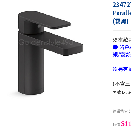
23472
Para
(霧黑)
※本款
● 鉻色
銀/霧影
※另有加
(不含三
型號
k-23
建議售價
$
$11
特價