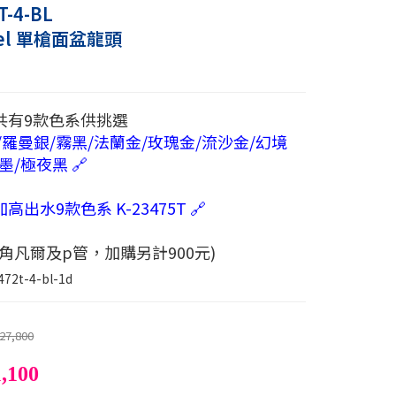
T-4-BL
llel 單槍面盆龍頭
共有9款色系供挑選
/羅曼銀/霧黑/法蘭金/玫瑰金/流沙金/幻境
墨/極夜黑 🔗
高出水9款色系 K-23475T 🔗
角凡爾及p管，加購另計900元)
472t-4-bl-1d
27,800
,100