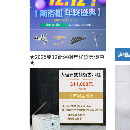
詳細
★2025雙12衛浴組年終盛典優惠
★