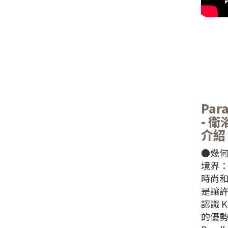
Para
- 
介紹
●幾
境界
時尚
是讓
認識 K
的優