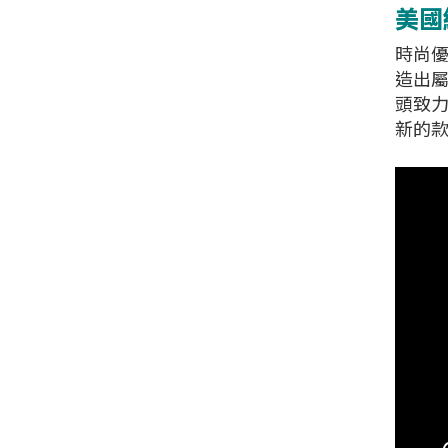
美國經
時尚優
造出屬
頭致
新的