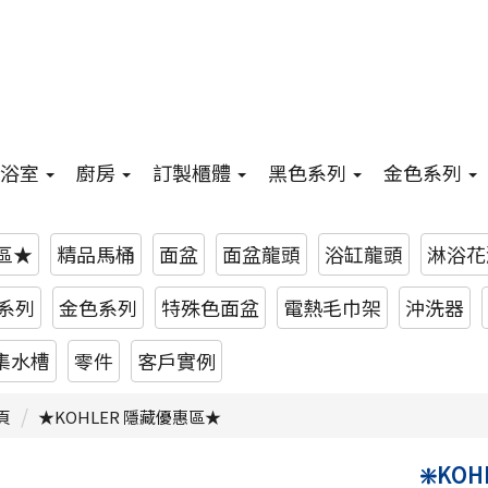
浴室
廚房
訂製櫃體
黑色系列
金色系列
惠區★
精品馬桶
面盆
面盆龍頭
浴缸龍頭
淋浴花
系列
金色系列
特殊色面盆
電熱毛巾架
沖洗器
集水槽
零件
客戶實例
頁
★KOHLER 隱藏優惠區★
❇️KO