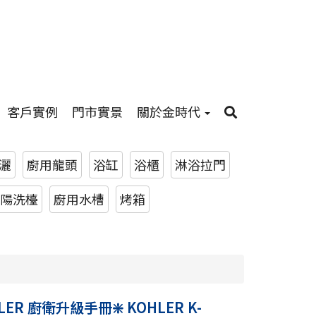
客戶實例
門市實景
關於金時代
灑
廚用龍頭
浴缸
浴櫃
淋浴拉門
陽洗檯
廚用水槽
烤箱
HLER 廚衛升級手冊❇️ KOHLER K-