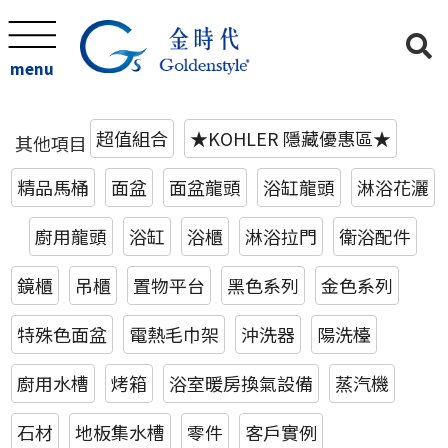
menu
超值組合
★KOHLER 隱藏優惠區★
其他項目
精品馬桶
面盆
面盆龍頭
浴缸龍頭
淋浴花灑
廚用龍頭
浴缸
浴櫃
淋浴拉門
衛浴配件
鏡櫃
吊櫃
置物平台
黑色系列
金色系列
特殊色面盆
電熱毛巾架
沖洗器
陽洗檯
廚用水槽
烤箱
浴室暖房換氣設備
蒸汽機
石材
地板集水槽
零件
客戶實例