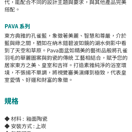
代，能配合不同的設計主題與要求，與其他產品完美
搭配。
PAVA 系列
東方典雅的孔雀藍，象徵著美麗、智慧和尊嚴，介於
藍與綠之間，猶如在納木錯碧波如鏡的湖水倒影中看
到了天空和草原。Pava面盆如精美的藝術品般將孔雀
羽毛的華麗圖案與鈞瓷的傳統 工藝相結合，賦予您的
居家東方之美、皇室和吉祥。打造素雅純淨的浴室環
境，不張揚不單調，將視覺審美演繹到極致，代表皇
室愛情、好運和財富的象徵。
規格
◆ 材料 : 釉面陶瓷
◆ 安裝方式 : 上崁