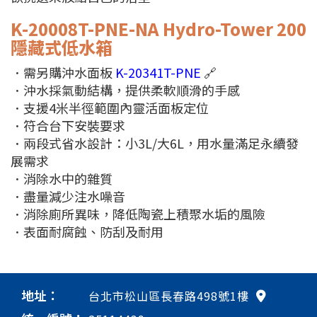
K-20008T-PNE-NA
Hydro-Tower 200
隱藏式低水箱
．需另購沖水面板
K-20341T-PNE
🔗
．沖水採氣動結構，提供柔軟順滑的手感
．支援4米半徑範圍內靈活面板定位
．符合台下安裝要求
．兩段式省水設計：小3L/大6L，用水量滿足永續發
展需求
．消除水中的雜質
．盡量減少注水噪音
．消除廁所異味，降低陶瓷上積聚水垢的風險
．表面耐腐蝕、防刮及耐用
地址：
台北市松山區長春路498號1樓