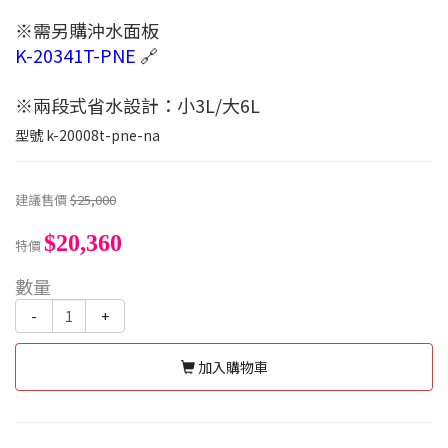
※需另購沖水面板
K-20341T-PNE
🔗
※兩段式省水設計：小3L/大6L
型號
k-20008t-pne-na
建議售價
$25,000
$20,360
特價
數量
-
+
加入購物車