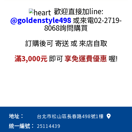
歡迎直接加line:
@goldenstyle498
或來電02-2719-
8068詢問購買
訂購後可 寄送 或 來店自取
滿3,000元
即可
享免運費優惠
喔!
品名
美國原裝 止水皮+沖水器+沖水器墊圈
型號
K-1058776 / K-1044885
地址：
台北市松山區長春路498號1樓
統一編號：
25114439