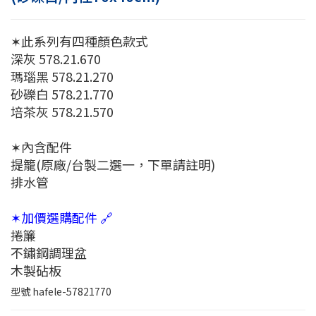
✶此系列有四種顏色款式
深灰 578.21.670
瑪瑙黑 578.21.270
砂礫白 578.21.770
培茶灰 578.21.570
✶內含配件
提籠(原廠/台製二選一，下單請註明)
排水管
✶加價選購配件 🔗
捲簾
不鏽鋼調理盆
木製砧板
型號
hafele-57821770