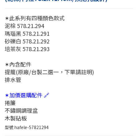
✶此系列有四種顏色款式
泥棕 578.21.294
瑪瑙黑 578.21.291
砂礫白 578.21.292
培茶灰 578.21.293
✶內含配件
提籠(原廠/台製二選一，下單請註明)
排水管
✶加價選購配件 🔗
捲簾
不鏽鋼調理盆
木製砧板
型號
hafele-57821294