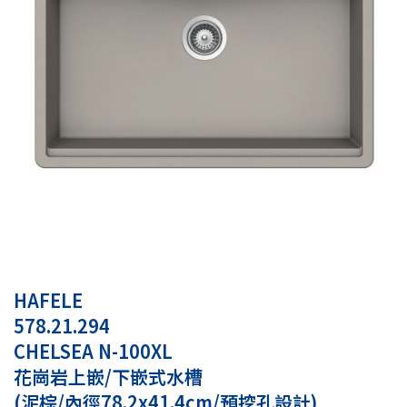
HAFELE
578.21.294
CHELSEA N-100XL
花崗岩上嵌/下嵌式水槽
(泥棕/內徑78.2x41.4cm/預挖孔設計)