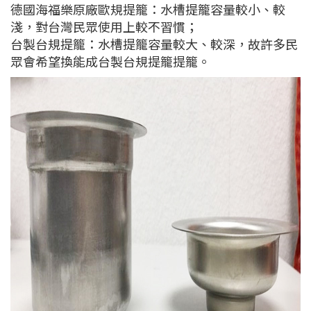
德國海福樂原廠歐規提籠：水槽提籠容量較小、較
淺，對台灣民眾使用上較不習慣；
台製台規提籠：水槽提籠容量較大、較深，故許多民
眾會希望換能成台製台規提籠提籠。