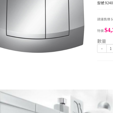
型號
9240
建議售價
$
$4,
特價
數量
-