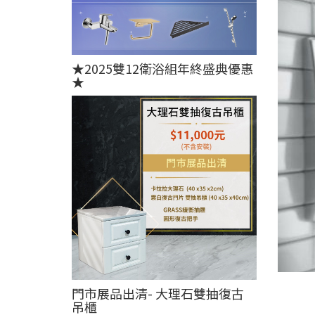
★2025雙12衛浴組年終盛典優惠
★
門市展品出清- 大理石雙抽復古
吊櫃