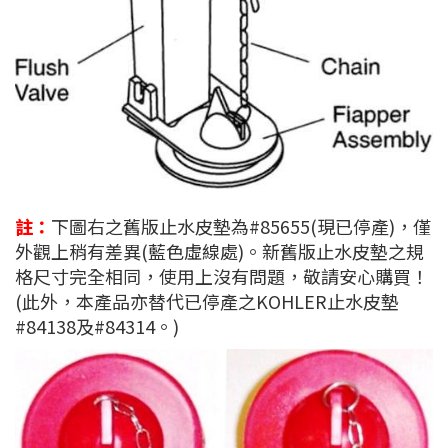
註：
下圖右之舊版止水皮墊為#85655(現已停產)，僅
外觀上稍有差異(藍色虛線處)。新舊版止水皮墊之規
格尺寸完全相同，使用上沒有問題，敬請安心購買！
(此外，本產品亦替代已停產之KOHLER止水皮墊
#84138及#84314。)