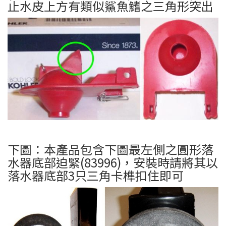
止水皮上方有類似鯊魚鰭之三角形突出
下圖：本產品包含下圖最左側之圓形落
水器底部迫緊(83996)，安裝時請將其以
落水器底部3只三角卡榫扣住即可