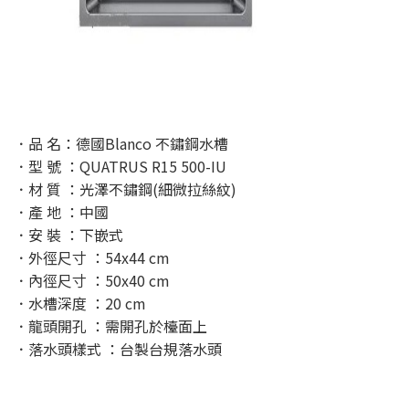
．品 名：德國Blanco 不鏽鋼水槽
．型 號 ：QUATRUS R15 500-IU
．材 質 ：光澤不鏽鋼(細微拉絲紋)
．產 地 ：中國
．安 裝 ：下嵌式
．外徑尺寸 ：54x44 cm
．內徑尺寸 ：50x40 cm
．水槽深度 ：20 cm
．龍頭開孔 ：需開孔於檯面上
．落水頭樣式 ：台製台規落水頭