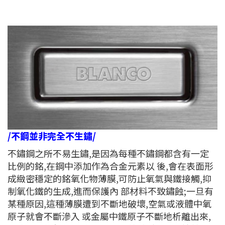
/不鋼並非完全不生鏽/
不鏽鋼之所不易生鏽,是因為每種不鏽鋼都含有一定
比例的銘,在鋼中添加作為合金元素以 後,會在表面形
成緻密穩定的銘氧化物薄膜,可防止氧氣與鐵接觸,抑
制氧化鐵的生成,進而保護內 部材料不致鏽蝕;一旦有
某種原因,這種薄膜遭到不斷地破壞,空氣或液體中氧
原子就會不斷滲入 或金屬中鐵原子不斷地析離出來,