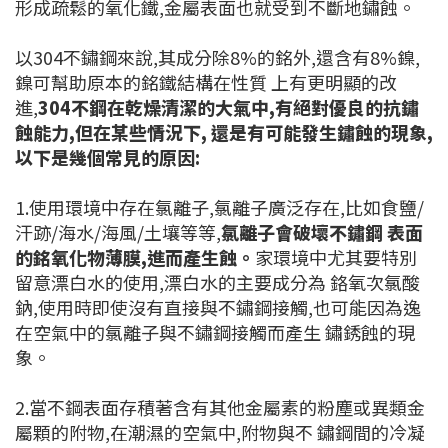
形成疏鬆的氧化鐵,金屬表面也就受到不斷地鏽蝕。
以304不鏽鋼來說,其成分除8%的銘外,還含有8%鎳,
鎳可幫助原本的銘鐵結構在性質 上有更明顯的改
進,
304不鋼在乾燥清潔的大氣中,有絕對優良的抗鏽
蝕能力,但在某些情況下, 還是有可能發生鏽蝕的現象,
以下是幾個常見的原因:
1.使用環境中存在氯離子,氯離子廣泛存在,比如食鹽/
汗跡/海水/海風/土壤等等,
氯離子會破壞不鏽鋼 表面
的銘氧化物薄膜,進而產生蝕。
家環境中尤其要特別
留意漂白水的使用,漂白水的主要成分為 鉻氧次氯酸
鈉,使用時即使沒有直接與不鏽鋼接觸,也可能因為逸
在空氣中的氯離子與不鏽鋼接觸而產生 鏽銹蝕的現
象。
2.當不鋼表面存積著含有其他金屬素的粉塵或異類金
屬顆的附物,在潮濕的空氣中,附物與不 鏽鋼間的冷凝