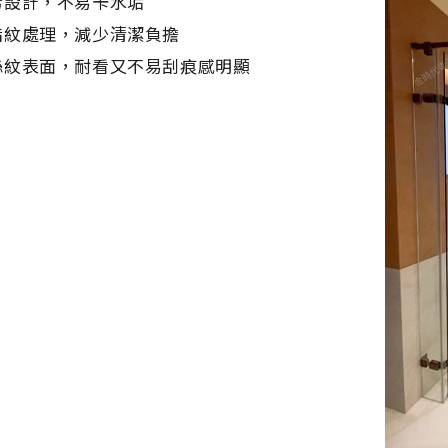
污設計，不易卡水垢
指紋處理，減少清潔負擔
絲紋表面，耐看又不易刮痕感明顯