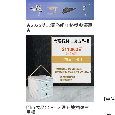
★2025雙12衛浴組年終盛典優惠
★
【金時
門市展品出清- 大理石雙抽復古
吊櫃