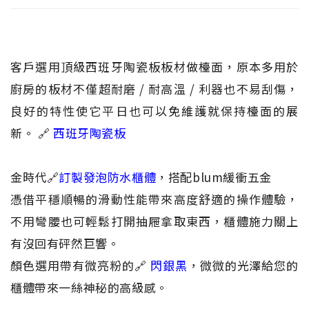
客戶選用頂級西班牙陶瓷板板材做檯面，原本多用於
廚房的板材不僅超耐磨 / 耐高溫 / 利器也不易刮傷，
良好的特性使它平日也可以免維護就保持檯面的展
新。 🔗
西班牙陶瓷板
金時代🔗
訂製發泡防水櫃體
，搭配blum緩衝五金
憑借平穩順暢的滑動性能帶來高度舒適的操作體驗，
不用彎腰也可輕鬆打開抽屜拿取東西，櫃體施力關上
有沒回有砰然巨響。
顏色選用帶有微亮粉的🔗
閃銀黑
，微微的光澤給您的
櫃體帶來一絲神秘的高級感。