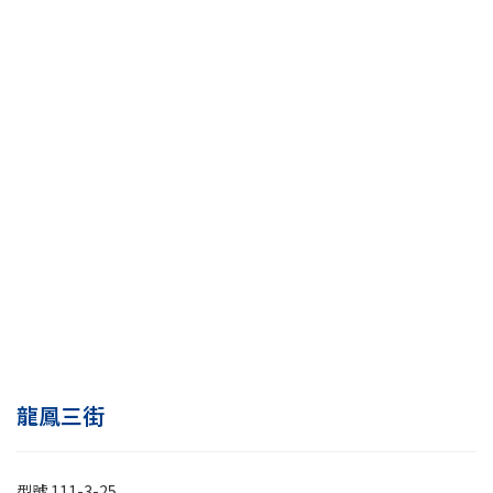
龍鳳三街
型號
111-3-25