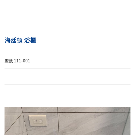
海廷頓 浴櫃
型號
111-001