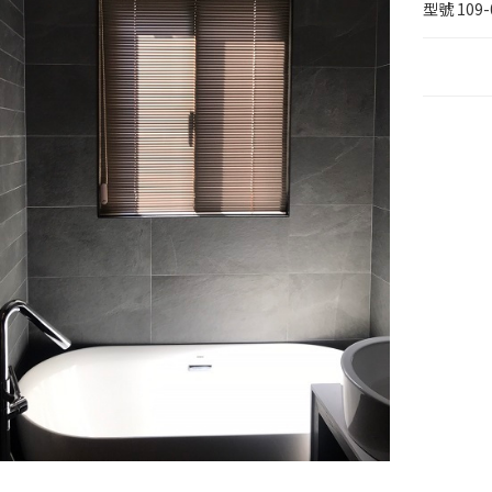
型號
109-