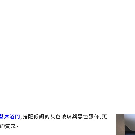
型淋浴門
,搭配低調的灰色玻璃與黑色膠條,更
的質感~