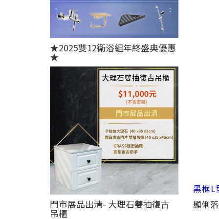
★2025雙12衛浴組年終盛典優惠
★
黑框L
門市展品出清- 大理石雙抽復古
顯俐落
吊櫃