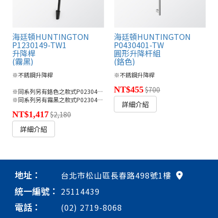
海廷頓HUNTINGTON
海廷頓HUNTINGTON
P1230149-TW1
P0430401-TW
升降桿
圓形升降杆組
(霧黑)
(鉻色)
※不銹鋼升降桿
※不銹鋼升降桿
NT$455
$700
※同系列另有鉻色之款式P0230401-TW1
※同系列另有霧黑之款式P0230449-TW1
詳細介紹
NT$1,417
$2,180
詳細介紹
地址：
台北市松山區長春路498號1樓
統一編號：
25114439
電話：
(02) 2719-8068