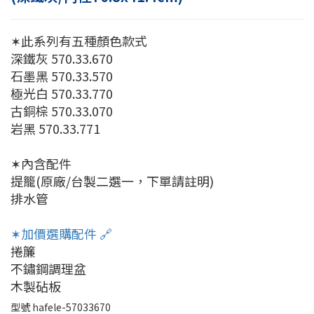
✶此系列有五種顏色款式
深鐵灰 570.33.670
石墨黑 570.33.570
極光白 570.33.770
古銅棕 570.33.070
岩黑 570.33.771
✶內含配件
提籠(原廠/台製二選一，下單請註明)
排水管
✶加價選購配件 🔗
捲簾
不鏽鋼調理盆
木製砧板
型號
hafele-57033670