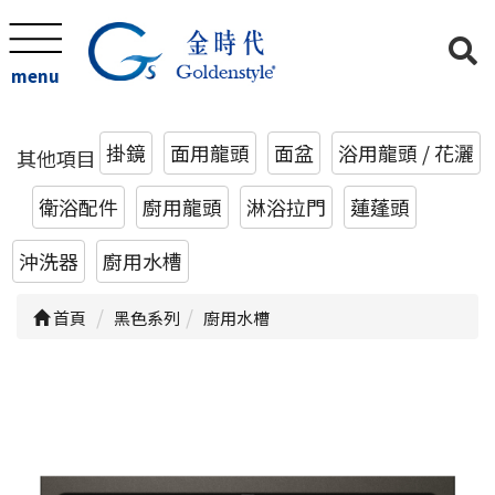
menu
掛鏡
面用龍頭
面盆
浴用龍頭 / 花灑
其他項目
衛浴配件
廚用龍頭
淋浴拉門
蓮蓬頭
沖洗器
廚用水槽
首頁
黑色系列
廚用水槽