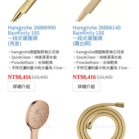
Hansgrohe 26866990
Hansgrohe 26866140
Rainfinity 100
Rainfinity 100
一段式蓮蓬頭
一段式蓮蓬頭
(亮金)
(霧古銅)
・hansgrohe德國製原裝公司貨
・hansgrohe德國製原裝公司貨
・QuickClean：快速清潔水垢
・QuickClean：快速清潔水垢
・PowderRainr：水珠輕柔
・PowderRainr：水珠輕柔
・手持花灑的最大耗水量為 3 bar (13.8公升/min)
・手持花灑的最大耗水量為 3 bar (13.8公升/min)
NT$8,416
$10,400
NT$8,416
$10,400
詳細介紹
詳細介紹