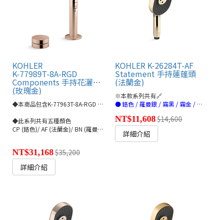
KOHLER
KOHLER K-26284T-AF
K-77989T-8A-RGD
Statement 手持蓮蓬頭
Components 手持花灑含控制開關
(法蘭金)
(玫瑰金)
※本款系列共有🔗
◆本商品包含K-77963T-8A-RGD Components 推控式圓型把手
● 鉻色 / 羅曼銀 / 霧黑 / 霧金 / 法蘭金 / 玫瑰金(連結)
NT$11,608
$14,600
◆此系列共有五種顏色
CP (鉻色)/ AF (法蘭金)/ BN (羅曼銀)/ RGD (玫瑰金)/ 3GC (黑鉻金)
詳細介紹
NT$31,168
$35,200
詳細介紹