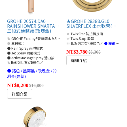
GROHE 26574.DA0
★GROHE 28388.GL0
RAINSHOWER SMARTACTIVE 130
SILVERFLEX 出水軟管(冷冽金 /175cm)
三段式蓮蓬頭(玫瑰金)
※ TwistFree 防扭轉技術
※ GROHE EcoJoy®智慧節水 9.5L/分
※ TwistStop 軟管
※ 三段式：
※ 此系列共有4種顏色🔗
● 霧銀 / 墨耀黑 / 玫瑰金 / 冷冽金(連結)
● Rain Spray 雨淋模式
NT$3,780
$6,300
● Jet Spray 噴射模式
● ActiveMassage Spray 活力按摩模式
詳細介紹
※此系列共有4種顏色🔗
● 鉻色 / 墨霧黑 / 玫瑰金 / 冷
冽金(連結)
NT$8,200
$16,800
詳細介紹