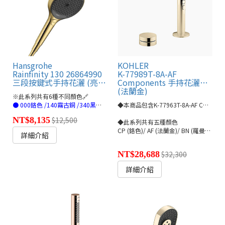
Hansgrohe
KOHLER
Rainfinity 130 26864990
K-77989T-8A-AF
三段按鍵式手持花灑 (亮金)
Components 手持花灑含控制開關
(法蘭金)
※此系列共有6種不同顏色🔗
● 000鉻色 /140霧古銅 /340黑鉻 /670霧黑 /700霧白 /990亮金 (連結)
◆本商品包含K-77963T-8A-AF Components 推控式圓型把手
NT$8,135
$12,500
◆此系列共有五種顏色
CP (鉻色)/ AF (法蘭金)/ BN (羅曼銀)/ RGD (玫瑰金)/ 3GC (黑鉻金)
詳細介紹
NT$28,688
$32,300
詳細介紹