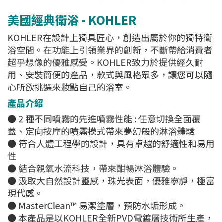
美國經典衛浴 - KOHLER
KOHLER在設計上獨具匠心，創造出屬於你的獨特衛
浴空間。在功能上引領業界的創新，不斷帶給消費者
超乎想像的優雅感受。KOHLER致力於提供經久耐
用、安裝簡便的產品，款式與風格眾多，讓您可以隨
心所欲挑選來妝點自己的浴室。
產品介紹
● 2 種不同噴霧的先進噴霧性能 : 任意切換全面覆
蓋、定向按摩的噴霧模式帶來夢幻般的淋浴體驗
● 符合人體工程學的設計，具有卓越的舒適性和易用
性
● 結合親氧水流科技，帶來酣暢淋浴體驗。
● 汲取大自然設計靈感，珠光表面，優雅寧靜，極富
現代感。
● MasterClean™ 易潔塗層，預防水垢形成。
● 本產品是以KOHLER全新PVD電鍍層技術所生產，