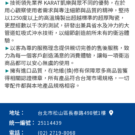
►
技術領先業界 KARAT凱樂與眾不同的優勢，在於
用心觀察使用者需求與專注細節與品質的精神，堅持
以1250度以上的高溫燒製出超越標準的超厚陶瓷，
更歷經數以千次的測試，研發出兼具省水及沖力的大
管道虹吸式沖水技術，以細節創造前所未有的衛浴體
驗。
►
以客為尊的服務理念提供親切完善的售後服務，致
力為每一個客戶創造滿意的消費體驗，讓每一項衛浴
商品都可以安心無虞的使用。
►
擁有進口品質，在地維(換)修有保障眾多商品皆獲
得相關認證標章，所有產品符合台灣市場規格，一切
零配件都與本地產品規格相容。
地址：
台北市松山區長春路498號1樓
統一編號：
25114439
電話：
(02) 2719-8068