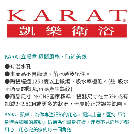
KARAT立體盆 極簡風格、時尚美感
●有溢水孔
●本商品不含龍頭、落水頭及配件。
●陶瓷經過1250度以上鍛燒，吸水率極低。(註: 吸水
率過高的陶瓷,容易產生龜紋)
●商品尺寸: 依CNS國家標準，瓷器尺寸在±5% 或有
加減2~2.5CM或更多的狀況，皆屬於正常誤差範圍。
KARAT 凱樂，為你專注細節的用心，絕無止盡！堅持『給
身體最細膩的感動』彷彿為你量身打造，連看不見的地方都
用心。用心完美家的每一個角落