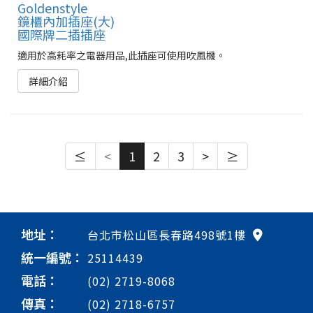
Goldenstyle
鏡櫃內加插座(大)
國際牌二插插座
適用於高耗率之電器用品,此插座可使用吹風機。
詳細介紹
≤
<
1
2
3
>
≥
地址：
台北市松山區長春路498號1樓
統一編號：
25114439
電話：
(02) 2719-8068
傳真：
(02) 2718-6757