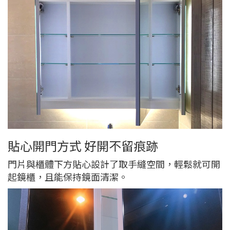
貼心開門方式 好開不留痕跡
門片與櫃體下方貼心設計了取手縫空間，輕鬆就可開
起鏡櫃，且能保持鏡面清潔。