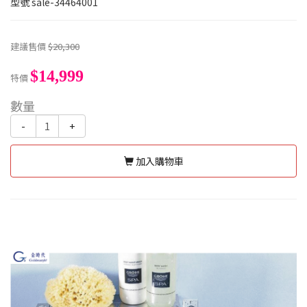
型號
sale-34464001
建議售價
$20,300
$14,999
特價
數量
-
+
加入購物車