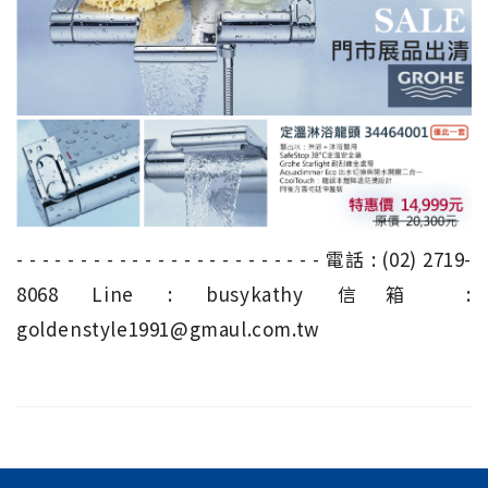
- - - - - - - - - - - - - - - - - - - - - - - - 電話 : (02) 2719-
8068 Line : busykathy 信箱 :
goldenstyle1991@gmaul.com.tw