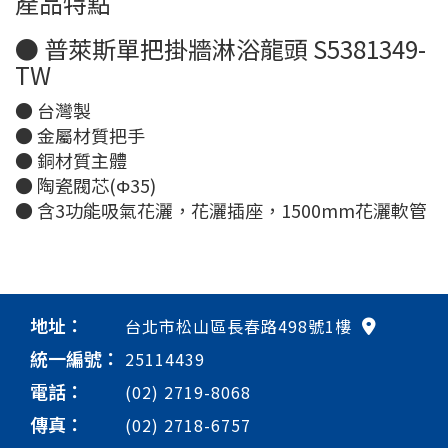
產品特點
● 普萊斯單把掛牆淋浴龍頭 S5381349-
TW
● 台灣製
● 金屬材質把手
● 銅材質主體
● 陶瓷閥芯(Φ35)
● 含3功能吸氣花灑，花灑插座，1500mm花灑軟管
地址：
台北市松山區長春路498號1樓
統一編號：
25114439
電話：
(02) 2719-8068
傳真：
(02) 2718-6757