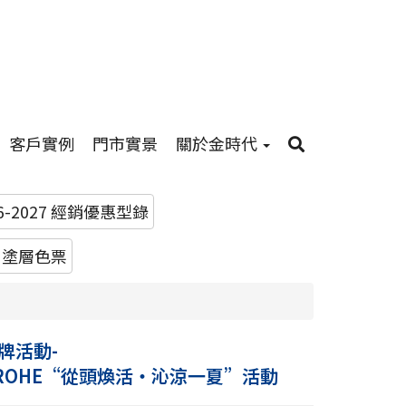
客戶實例
門市實景
關於金時代
26-2027 經銷優惠型錄
R 塗層色票
牌活動-
ROHE“從頭煥活‧沁涼一夏”活動