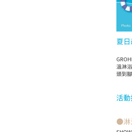
夏日
GRO
溫淋
頭到
活動
●淋
SHOW