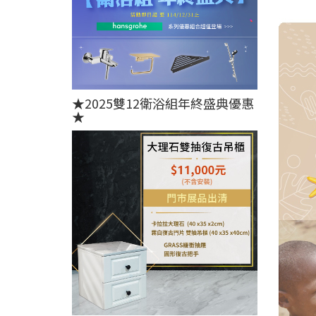
★2025雙12衛浴組年終盛典優惠
★