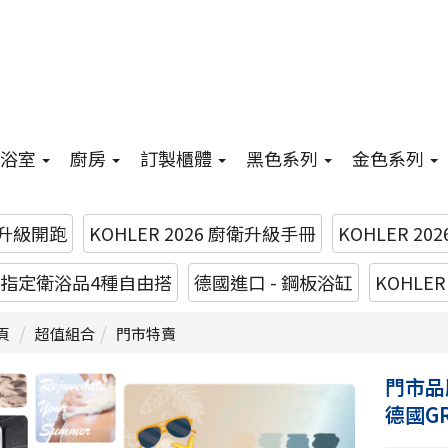
浴室
廚房
訂製櫃體
黑色系列
金色系列
升級開跑
KOHLER 2026 廚衛升級手冊
KOHLER 20
26 指定衛浴品4種自由搭
德國進口 - 鋼板浴缸
KOHLE
頁
超值組合
門市特賣
門市品
德國G