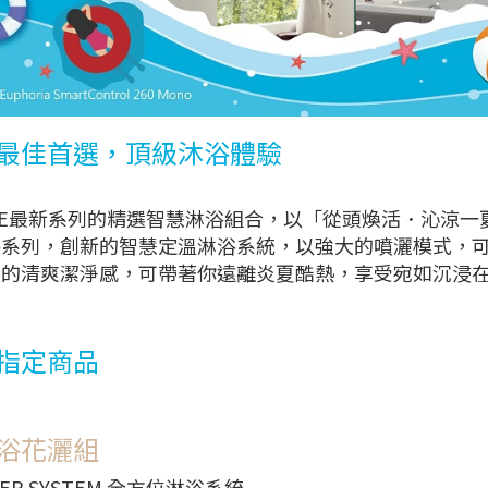
最佳首選，頂級沐浴體驗
HE最新系列的精選智慧淋浴組合，以「從頭煥活．沁涼一夏」為
浴系列，創新的智慧定溫淋浴系統，以強大的噴灑模式，
腳的清爽潔淨感，可帶著你遠離炎夏酷熱，享受宛如沉浸
指定商品
浴花灑組
ER SYSTEM 全方位淋浴系統