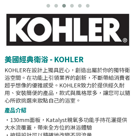
美國經典衛浴 - KOHLER
KOHLER在設計上獨具匠心，創造出屬於你的獨特衛
浴空間。在功能上引領業界的創新，不斷帶給消費者
超乎想像的優雅感受。KOHLER致力於提供經久耐
用、安裝簡便的產品，款式與風格眾多，讓您可以隨
心所欲挑選來妝點自己的浴室。
產品介紹
・130mm面板，Katalyst親氧多功能手持花灑提供
大水流覆蓋，帶來全方位的淋浴體驗
・按鈕設計可以精確地改變不同流量