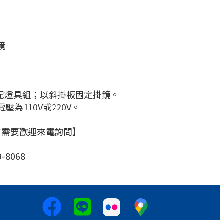
鏡
搭配燈具組；以斜掛板固定掛鏡。
為110V或220V。
有需要歡迎來電詢問】
-8068