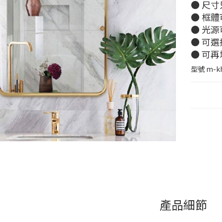
● 尺寸
● 框體
● 光源
● 可
● 可再
型號
m-k
產品細節