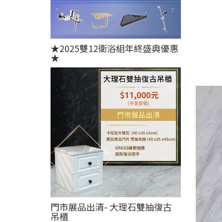
★2025雙12衛浴組年終盛典優惠
★
門市展品出清- 大理石雙抽復古
吊櫃