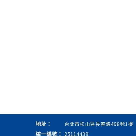
地址：
台北市松山區長春路498號1樓
統一編號：
25114439