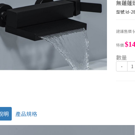
無蓮蓬
型號
ld-2
建議售價
$
$14
特價
數量
-
說明
產品規格