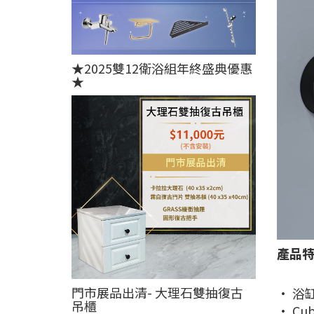
★2025雙12衛浴組年終盛典優惠
★
產品
門市展品出清- 大理石雙抽復古
• 浴
吊櫃
• C