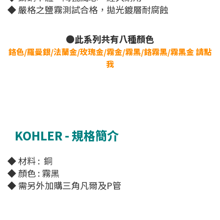
◆ 嚴格之鹽霧測試合格，拋光鍍層耐腐蝕
●此系列共有八種顏色
鉻色/羅曼銀/法蘭金/玫瑰金/霧金/霧黑/鉻霧黑/霧黑金 請點
我
KOHLER - 規格簡介
◆ 材料 : 銅
◆ 顏色 : 霧黑
◆ 需另外加購三角凡爾及P管