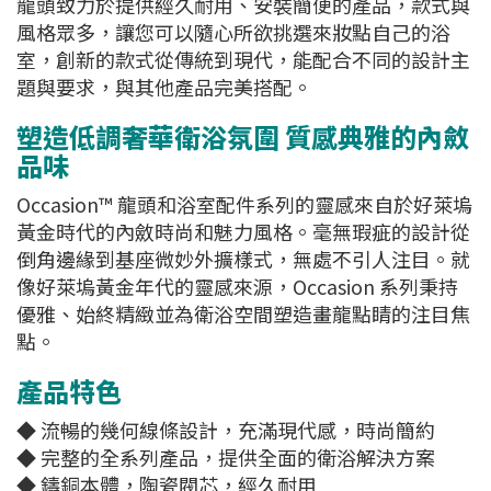
龍頭致力於提供經久耐用、安裝簡便的產品，款式與
風格眾多，讓您可以隨心所欲挑選來妝點自己的浴
室，創新的款式從傳統到現代，能配合不同的設計主
題與要求，與其他產品完美搭配。
塑造低調奢華衛浴氛圍 質感典雅的內斂
品味
Occasion™ 龍頭和浴室配件系列的靈感來自於好萊塢
黃金時代的內斂時尚和魅力風格。毫無瑕疵的設計從
倒角邊緣到基座微妙外擴樣式，無處不引人注目。就
像好萊塢黃金年代的靈感來源，Occasion 系列秉持
優雅、始終精緻並為衛浴空間塑造畫龍點睛的注目焦
點。
產品特色
◆ 流暢的幾何線條設計，充滿現代感，時尚簡約
◆ 完整的全系列產品，提供全面的衛浴解決方案
◆ 鑄銅本體，陶瓷閥芯，經久耐用