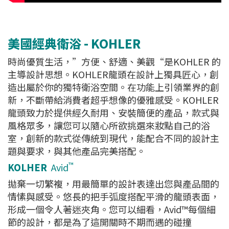
美國經典衛浴 - KOHLER
時尚優質生活，”方便、舒適、美觀“是KOHLER 的
主導設計思想。KOHLER龍頭在設計上獨具匠心，創
造出屬於你的獨特衛浴空間。在功能上引領業界的創
新，不斷帶給消費者超乎想像的優雅感受。KOHLER
龍頭致力於提供經久耐用、安裝簡便的產品，款式與
風格眾多，讓您可以隨心所欲挑選來妝點自己的浴
室，創新的款式從傳統到現代，能配合不同的設計主
題與要求，與其他產品完美搭配。
™
KOLHER
Avid
拋棄一切繁複，用最簡單的設計表達出您與產品間的
情愫與感受。悠長的把手弧度搭配平滑的龍頭表面，
形成一個令人著迷夾角。您可以細看，Avid™每個細
節的設計，都是為了這開關時不期而遇的碰撞