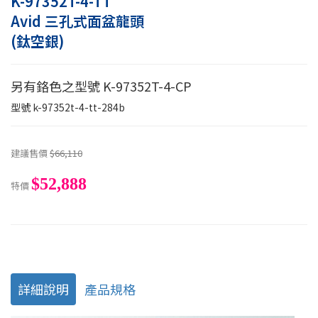
K-97352T-4-TT
Avid 三孔式面盆龍頭
(鈦空銀)
另有鉻色之型號 K-97352T-4-CP
型號
k-97352t-4-tt-284b
建議售價
$66,110
$52,888
特價
詳細說明
產品規格