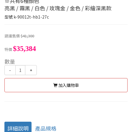
※共有6種顏色
亮黑 / 霧黑 / 白色 / 玫瑰金 / 金色 / 彩繪深黑款
型號
k-90012t-hb1-27c
建議售價
$41,300
$35,384
特價
數量
-
+
加入購物車
詳細說明
產品規格