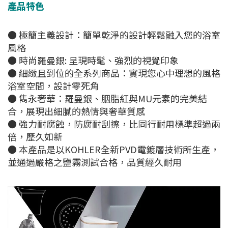
產品特色
● 極簡主義設計：簡單乾淨的設計輕鬆融入您的浴室
風格
● 時尚羅曼銀: 呈現時髦、強烈的視覺印象
● 細緻且到位的全系列商品：實現您心中理想的風格
浴室空間，設計零死角
● 雋永奢華：羅曼銀、胭脂紅與MU元素的完美結
合，展現出細膩的熱情與奢華質感
● 強力耐腐蝕，防腐耐刮擦，比同行耐用標準超過兩
倍，歷久如新
● 本產品是以KOHLER全新PVD電鍍層技術所生產，
並通過嚴格之鹽霧測試合格，品質經久耐用