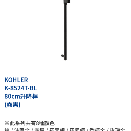
KOHLER
K-8524T-BL
80cm升降桿
(霧黑)
※此系列共有8種顏色
鉻 / 法蘭金 / 霧黑 / 羅曼銀 / 羅曼銅 / 香檳金 / 玫瑰金