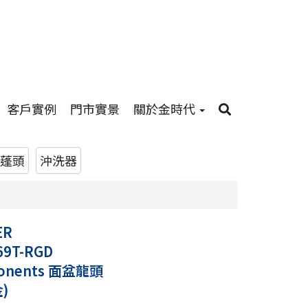
客戶實例
門市實景
關於金時代
蓬頭
沖洗器
ER
69T-RGD
onents 面盆龍頭
)