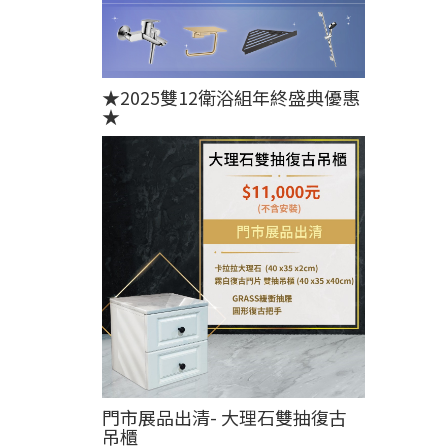
★2025雙12衛浴組年終盛典優惠
★
門市展品出清- 大理石雙抽復古
吊櫃