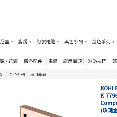
浴室
廚房
訂製櫃體
黑色系列
金色系列
 / 花灑
衛浴配件
馬桶
廚用龍頭
淋浴拉門
蓮
頁
金色系列
面用龍頭
KOHL
K-779
Comp
(玫瑰金