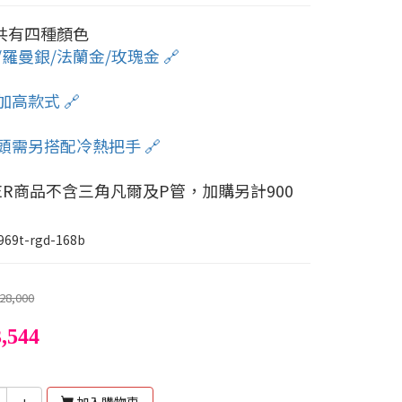
共有四種顏色
/羅曼銀/法蘭金/玫瑰金 🔗
加高款式 🔗
頭需另搭配冷熱把手 🔗
LER商品不含三角凡爾及P管，加購另計900
969t-rgd-168b
28,000
,544