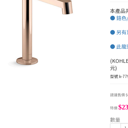
本產品
● 鉻色
● 另有
● 此龍
(KOH
元)
型號
k-77
建議售價
$
$23
特價
數量