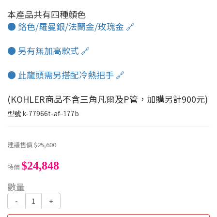
本產品共有四種顏色
● 鉻色/羅曼銀/法蘭金/玫瑰金 🔗
● 另有無加高款式 🔗
● 此龍頭需另搭配冷熱把手 🔗
(KOHLER商品不含三角凡爾及P管，加購另計900元)
型號
k-77966t-af-177b
建議售價
$25,600
$24,848
特價
數量
-
+