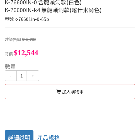
K-76600IN-0 含龍頭洞款(白色)
K-76600IN-k4 無龍頭洞款(喀什米爾色)
型號
k-76601in-0-65b
建議售價
$15,200
$12,544
特價
數量
-
+
加入購物車
詳細說明
產品規格