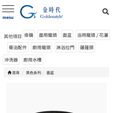
menu
掛鏡
面用龍頭
面盆
浴用龍頭 / 花灑
其他項目
衛浴配件
廚用龍頭
淋浴拉門
蓮蓬頭
沖洗器
廚用水槽
首頁
黑色系列
面盆