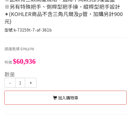
※另有特殊把手、側桿型把手操、縱桿型把手設計
✶(KOHLER商品不含三角凡爾及p管，加購另計900
元)
型號
k-73159t-7-af-361b
建議售價
$76,170
$60,936
特價
數量
-
+
加入購物車