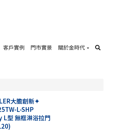
客戶實例
門市實景
關於金時代
HLER大膽創新✦
25TW-L-SHP
ogy L型 無框淋浴拉門
120)