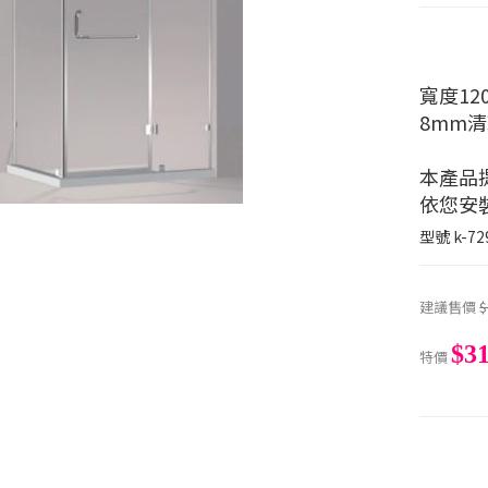
寬度120
8mm
本產品
依您安
型號
k-72
建議售價
$
$31
特價