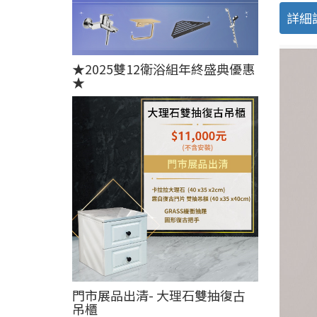
詳細
★2025雙12衛浴組年終盛典優惠
★
門市展品出清- 大理石雙抽復古
吊櫃