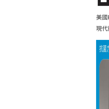
美國K
現代