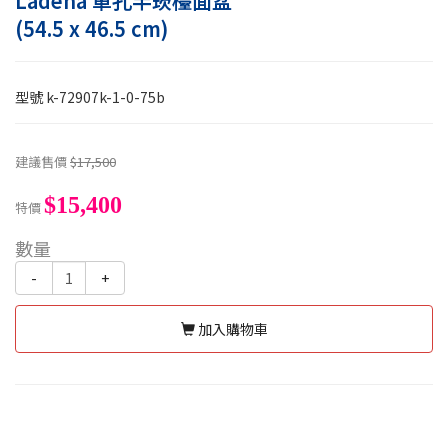
Ladena 單孔半崁檯面盆
(54.5 x 46.5 cm)
型號
k-72907k-1-0-75b
建議售價
$17,500
$15,400
特價
數量
-
+
加入購物車