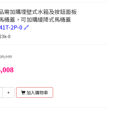
產品需加購埋壁式水箱及按鈕面板
含馬桶蓋，可加購緩降式馬桶蓋
41T-2P-0 🔗
23k-0
20,100
,008
+
加入購物車