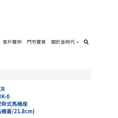
客戶實例
門市實景
關於金時代
ER
3K-0
 壁掛式馬桶座
桶蓋/21.8cm)