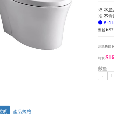
※ 本
※ 不
● K-41
型號
k-57
建議售價
$
$16
特價
數量
-
說明
產品規格