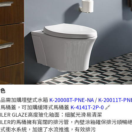
特色
產品需加購埋壁式水箱
K-20008T-PNE-NA
/
K-20011T-PN
含馬桶蓋，可加購緩降式馬桶蓋
K-4141T-2P-0
🔗
HLER GLAZE高度玻化釉面：細膩光滑易清潔
HLER的馬桶擁有寬闊的排污管，內壁涂釉確保排污順暢
吸式衝水系統，加速了水流推進，有效排污