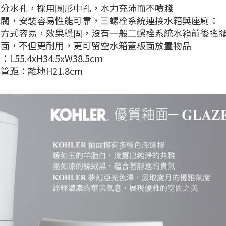
射分水孔，採用圓形中孔，水力充沛而不噴濺
水閥，安裝容易性能可靠，三螺栓系統連接水箱與座廁：
裝方式容易，效果穩固，沒有一般二螺栓系統水箱前後搖
側面，不但更耐用，更可留空水箱蓋板面放置物品
L55.4xH34.5xW38.5cm
管距：離地H21.8cm