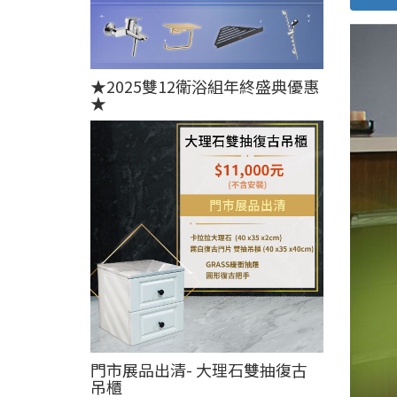
★2025雙12衛浴組年終盛典優惠
★
門市展品出清- 大理石雙抽復古
吊櫃