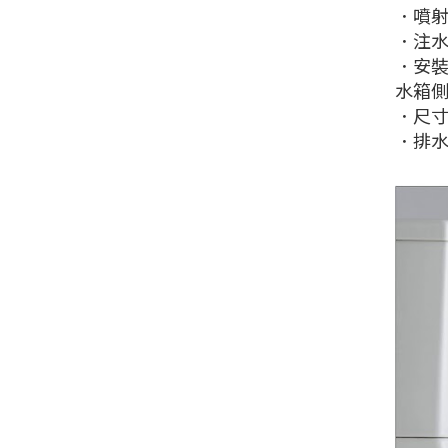
．噴
．注
．安
水箱
．尺寸：
．排水