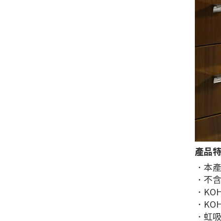
產品
．本
．不
．KO
．KO
．虹