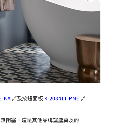
E-NA
🔗及按鈕面板
K-20341T-PNE
🔗
絕無阻塞，這是其他品牌望塵莫及的